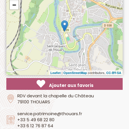
−
|
contributors,
Leaflet
OpenStreetMap
CC-BY-SA
Ajouter aux favoris
RDV devant la chapelle du Château
79100 THOUARS
service.patrimoine@thouars.fr
+33 5 49 68 22 80
+33 6 12 76 87 64