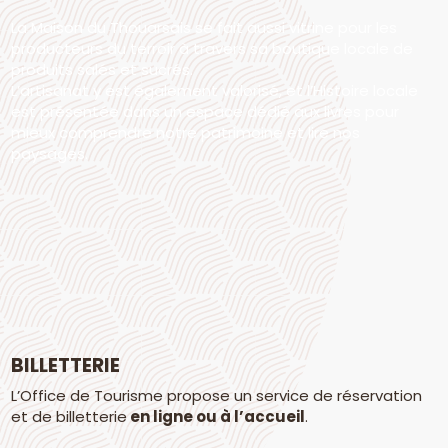
La Maison du Thouarsais se fait aussi vitrine pour les
producteurs du terroir à travers sa boutique locale de
produits salés et sucrés.
L’artisanat y est également valorisé, et l’Histoire locale
est présentée dans un espace dédié aux livres pour
mieux comprendre notre patrimoine et lire nos
paysages.
BILLETTERIE
L’Office de Tourisme propose un service de réservation
et de billetterie
en ligne ou à l’accueil
.