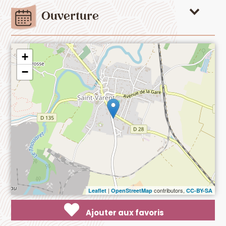
Ouverture
+
−
|
contributors,
Leaflet
OpenStreetMap
CC-BY-SA
Ajouter aux favoris