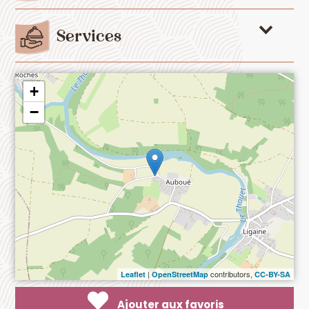
Services
+
−
|
contributors,
Leaflet
OpenStreetMap
CC-BY-SA
Ajouter aux favoris