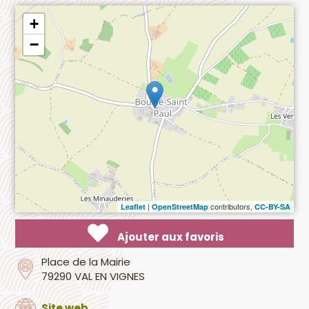
+
−
|
contributors,
Leaflet
OpenStreetMap
CC-BY-SA
Ajouter aux favoris
Place de la Mairie
79290 VAL EN VIGNES
Site web