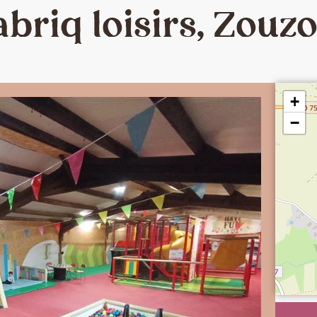
abriq loisirs, Zouz
+
−