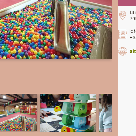
14
79
la
+3
Si