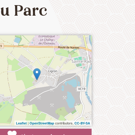
ou Parc
|
contributors,
Leaflet
OpenStreetMap
CC-BY-SA